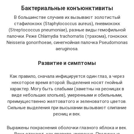
Бактериальные конъюнктивиты
В большинстве случаев их вызывают золотистый
стафилококк (Staphylococcus aureus), пневмококк
(Streptococcus pneumoniae), разные виды гемофильной
палочки. Реже Chlamydia trachomatis (трахома), гонококк
Neisseria gonorrhoeae, синегнойная палочка Pseudomonas
aeruginosa.
Развитие и симптомы
Как правило, сначала инфицируется один глаз, а через
некоторое время второй. Выделения носят гнойный
характер. Могу быть слабыми (заметны на ресницах в
виде небольших хлопьев), умеренными и обильными,
преимущественно желтоватого и зеленоватого цветов.
Сильные выделения при высыхании вызывают слипание
ресниц и век.
Выражены покраснения оболочки глазного яблока и век.
Веки отекают, как правило, умеренно. Предушные