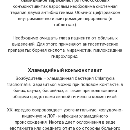
хламидийное заражение, при гонококковых
конъюнктивитах взрослым необходима системная
терапия двумя антибиотиками. Обычно: цефтриаксон
внутримышечно и азитромицин перорально (в
таблетках).
Необходимо очищать глаза пациента от обильных
выделений. Для этого применяют антисептические
препараты: борная кислота, мирамистин, пиклоксидина
гидрохлорид.
Хламидийный конъюнктивит
Возбудитель – хламидийная бактерия Chlamydia
trachomatis. Заразиться можно при половом контакте, в
банях, саунах, бассейнах, а также при пользовании
общими средствами личной гигиены и косметикой.
ХК нередко сопровождает урогенитальную, желудочно-
кишечную и ЛОР- инфекции хламидийного
происхождения. Иногда дает осложнения в виде
евстахиита или среднего отита со стороны больного