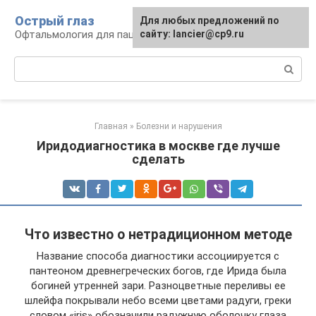
Перейти
Острый глаз
Для любых предложений по
к
Офтальмология для пациента
сайту: lancier@cp9.ru
контенту
Поиск:
Главная
»
Болезни и нарушения
Иридодиагностика в москве где лучше
сделать
Что известно о нетрадиционном методе
Название способа диагностики ассоциируется с
пантеоном древнегреческих богов, где Ирида была
богиней утренней зари. Разноцветные переливы ее
шлейфа покрывали небо всеми цветами радуги, греки
словом «iris» обозначили радужную оболочку глаза