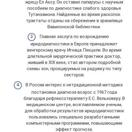
жрецу Ел Аксу. Он оставил папирусы с научным
пособием по диагностике слабого здоровья
Тутанхамона. Найденные во время раскопок
трактаты отданы на сбережение в хранилище
Вавилонской библиотеки.
Главная заслуга по возрождению
иридодиагностики в Европе принадлежит
венгерскому врачу Игнаца Пекцели. Во время
длительной хирургической практики доктор,
живший в XIX веке, стал автором подробной
схемы зон, проецируемых на радужку по типу
секторов.
В России интерес к нетрадиционной методике
постановки диагноза возрос с 1967 года
благодаря рефлексотерапевту Е.С. Вельховеру. В
медицинском центре, возглавляемом ученым,
для обработки результатов иридодиагностики
пользовались специально разработанными
компьютерными программами, повышающими
эффект прогноза.