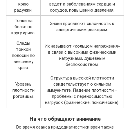
краю
ведет к заболеваниям сердца и
радужки.
сосудов, повышению давления.
Точки на
Знаки проявляют склонность к
белке по
аллергическим реакциям.
кругу ириса.
Следы
Их называют «кольцом напряжения»
тонкой
в связи с высокими физическими
полоски по
нагрузками, душевным
внешнему
беспокойством.
краю.
Структура высокой плотности
Уровень
свидетельствует о сильном
плотности
иммунитете. Падение плотности –
роговицы.
проблемы с переносимостью
нагрузок (физические, психические).
На что обращают внимание
Во время сеанса иридодиагностики врач также