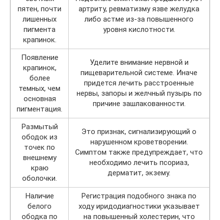
пятен, почти
артриту, ревматизму язве желудка
лишенных
либо астме из-за повышенного
пигмента
уровня кислотности.
крапинок.
Появление
Уделите внимание нервной и
крапинок,
пищеварительной системе. Иначе
более
придется лечить расстроенные
темных, чем
нервы, запоры и желчный пузырь по
основная
причине зашлакованности.
пигментация.
Размытый
Это признак, сигнализирующий о
ободок из
нарушенном кроветворении.
точек по
Симптом также предупреждает, что
внешнему
необходимо лечить псориаз,
краю
дерматит, экзему.
оболочки.
Наличие
Регистрация подобного знака по
белого
ходу иридодиагностики указывает
ободка по
на повышенный холестерин, что