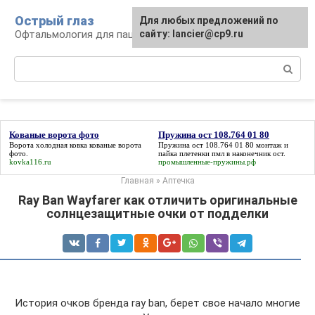
Перейти
Острый глаз
Для любых предложений по
к
Офтальмология для пациента
сайту: lancier@cp9.ru
контенту
Поиск:
Кованые ворота фото
Пружина ост 108.764 01 80
Ворота холодная ковка
кованые ворота
Пружина ост 108.764 01 80
монтаж и
фото
.
пайка плетенки пмл в наконечник ост.
kovka116.ru
промышленные-пружины.рф
Главная
»
Аптечка
Ray Ban Wayfarer как отличить оригинальные
солнцезащитные очки от подделки
История очков бренда ray ban, берет свое начало многие