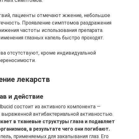
ятных симптомов.
вий, пациенты отмечают жжение, небольшое
отечность. Проявление симптомов раздражения
нижения частоты использования препарата.
именения глазных капель быстро проходят.
тва отсутствуют, кроме индивидуальной
ереносимости.
ение лекарств
ав и действие
bucid состоит из активного компонента —
т выраженной антибактериальной активностью.
кает в тканевые структуры глаза и подавляет
ганизмов, в результате чего они погибают.
пель, применяемых для закапывания глаз. Его