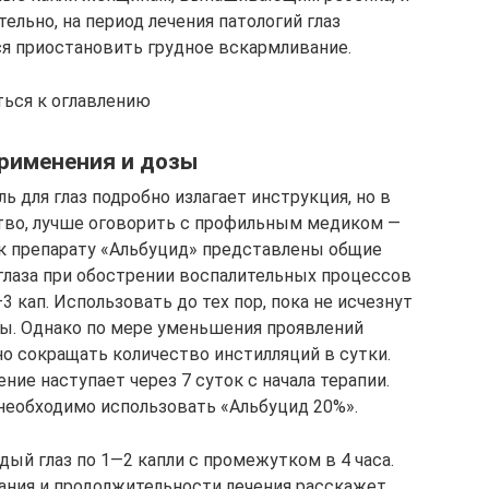
льно, на период лечения патологий глаз
я приостановить грудное вскармливание.
ться к оглавлению
рименения и дозы
 для глаз подробно излагает инструкция, но в
тво, лучше оговорить с профильным медиком —
 к препарату «Альбуцид» представлены общие
 глаза при обострении воспалительных процессов
3 кап. Использовать до тех пор, пока не исчезнут
ы. Однако по мере уменьшения проявлений
о сокращать количество инстилляций в сутки.
ие наступает через 7 суток с начала терапии.
 необходимо использовать «Альбуцид 20%».
й глаз по 1—2 капли с промежутком в 4 часа.
ания и продолжительности лечения расскажет