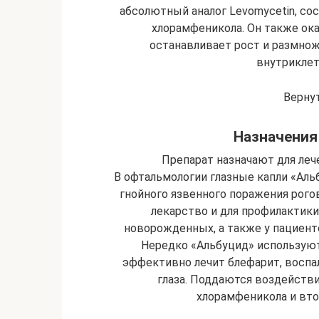
абсолютный аналог Levomycetin, сос
хлорамфеникола. Он также ока
останавливает рост и размно
внутриклет
Верну
Назначения
Препарат назначают для леч
В офтальмологии глазные капли «Ал
гнойного язвенного поражения рого
лекарство и для профилактики
новорожденных, а также у пациент
Нередко «Альбуцид» используют
эффективно лечит блефарит, воспа
глаза. Поддаются воздейств
хлорамфеникола и вт