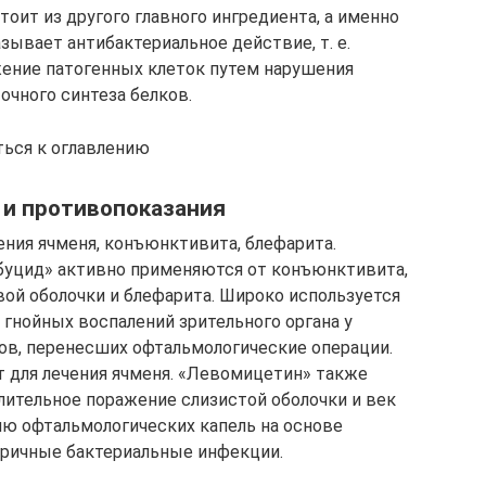
тоит из другого главного ингредиента, а именно
зывает антибактериальное действие, т. е.
жение патогенных клеток путем нарушения
очного синтеза белков.
ться к оглавлению
 и противопоказания
ения ячменя, конъюнктивита, блефарита.
ьбуцид» активно применяются от конъюнктивита,
вой оболочки и блефарита. Широко используется
 гнойных воспалений зрительного органа у
ов, перенесших офтальмологические операции.
 для лечения ячменя. «Левомицетин» также
лительное поражение слизистой оболочки и век
ию офтальмологических капель на основе
оричные бактериальные инфекции.