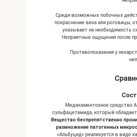
непри
Среди возможных побочных дейст
покраснение века или роговицы, 
указывает на необходимость с
Неприятные ощущения после пр
Противопоказания у лекарс
неп
Сравн
Сост
Медикаментозное средство Al
сульфацетамида, который обладае
Вещество беспрепятственно прони
размножение патогенных микроор
«Альбуцид» реализуется в виде ка