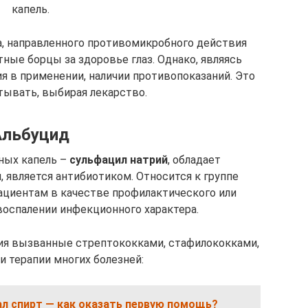
капель.
, направленного противомикробного действия
ные борцы за здоровье глаз. Однако, являясь
ия в применении, наличии противопоказаний. Это
тывать, выбирая лекарство.
Альбуцид
ных капель –
сульфацил натрий
, обладает
 является антибиотиком. Относится к группе
ациентам в качестве профилактического или
воспалении инфекционного характера.
ия вызванные стрептококками, стафилококками,
и терапии многих болезней:
ал спирт — как оказать первую помощь?