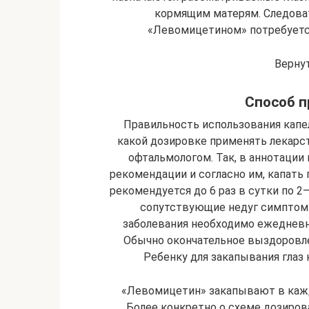
кормящим матерям. Следовате
«Левомицетином» потребуетс
Верну
Способ п
Правильность использования капель
какой дозировке применять лекарс
офтальмологом. Так, в аннотации
рекомендации и согласно им, капать
рекомендуется до 6 раз в сутки по 2—
сопутствующие недуг симптом
заболевания необходимо ежедневн
Обычно окончательное выздоровлен
Ребенку для закапывания глаз
«Левомицетин» закапывают в кажды
Более конкретно о схеме дозиров