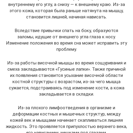
внутреннему его углу, а снизу — к внешнему краю. Из-за
этого кожа, которая была раньше натянута на мышцу,
становится лишней, начиная нависать.
Вследствие привычки спать на боку, образуются
заломы, идущие от внешнего угла глаза к носу.
Изменение положения во время сна может исправить эту
проблему.
Из-за работы височной мышцы во время сощуривания и
смеха закладываются «Гусиные лапки». Также причиной
их появления становится усыхание височной области
костной структуры с возрастом, из-за чего мышца
сужается, подстраиваясь под изменение кости, а кожа
закладывается в складки.
Из-за плохого лимфоотведения в организме и
деформации костных и мышечных структур, между
кожей век и мышцами начинает скапливаться лишняя
жидкость. Это проявляется припухлостью верхнего века,
его нависанием, мешками под глазами.