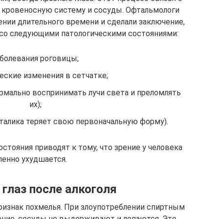
на кровеносную систему и сосуды. Офтальмологи
нии длительного времени и сделали заключение,
 со следующими патологическими состояниями:
болевания роговицы;
еские изменения в сетчатке;
ормально воспринимать лучи света и преломлять
их);
талика теряет свою первоначальную форму).
стояния приводят к тому, что зрение у человека
пенно ухудшается.
глаз после алкоголя
ризнак похмелья. При злоупотреблении спиртным
ние, сосуды не выдерживают и лопаются. Это