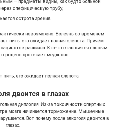
льным — предметы видны, как будто больной
через спефицическую трубу;
жается острота зрения.
рактически невозможно. Болезнь со временем
сает пить, его ожидает полная слепота. Причём
 пациентов различна. Кто-то становится слепым
то процесс протекает медленно.
т пить, его ожидает полная слепота
оля двоится в глазах
гольная диплопия. Из-за токсичности спиртных
нтре мозга начинается торможение. Мышечные
арушается. Вот почему после алкоголя двоится в
глазах.