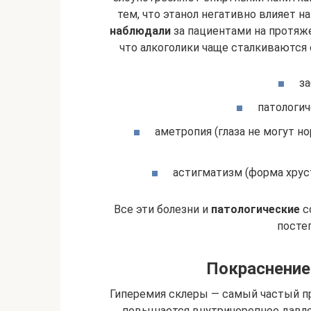
тем, что этанол негативно влияет 
наблюдали
за пациентами на протяже
что алкоголики чаще сталкиваются
за
патологич
аметропия (глаза не могут н
астигматизм (форма хрус
Все эти болезни и
патологические
со
посте
Покраснение 
Гиперемия склеры — самый частый п
повышается внутричерепное давле