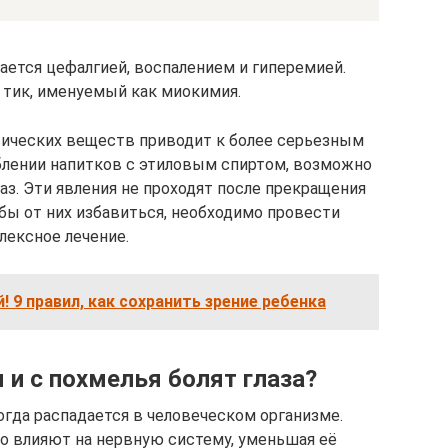
ется цефалгией, воспалением и гиперемией.
тик, именуемый как миокимия.
ических веществ приводит к более серьезным
блении напитков с этиловым спиртом, возможно
аз. Эти явления не проходят после прекращения
бы от них избавиться, необходимо провести
лексное лечение.
! 9 правил, как сохранить зрение ребенка
 и с похмелья болят глаза?
когда распадается в человеческом организме.
о влияют на нервную систему, уменьшая её