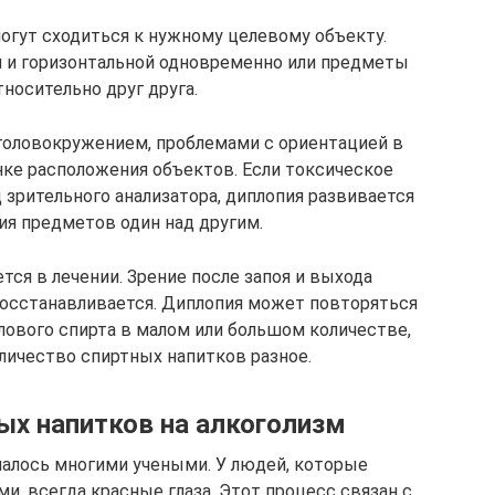
могут сходиться к нужному целевому объекту.
 и горизонтальной одновременно или предметы
носительно друг друга.
 головокружением, проблемами с ориентацией в
нке расположения объектов. Если токсическое
зрительного анализатора, диплопия развивается
ия предметов один над другим.
тся в лечении. Зрение после запоя и выхода
восстанавливается. Диплопия может повторяться
ового спирта в малом или большом количестве,
личество спиртных напитков разное.
ых напитков на алкоголизм
учалось многими учеными. У людей, которые
, всегда красные глаза. Этот процесс связан с