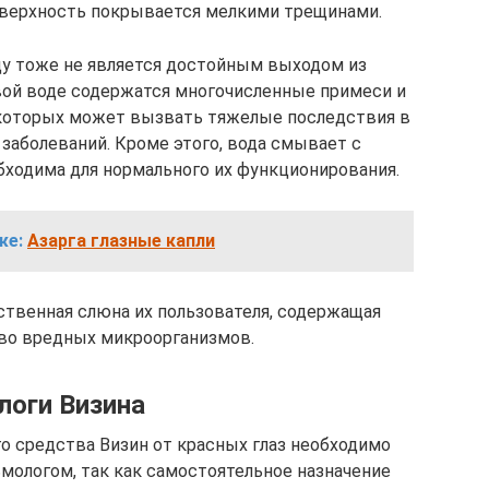
поверхность покрывается мелкими трещинами.
у тоже не является достойным выходом из
евой воде содержатся многочисленные примеси и
 которых может вызвать тяжелые последствия в
заболеваний. Кроме этого, вода смывает с
обходима для нормального их функционирования.
же:
Азарга глазные капли
ственная слюна их пользователя, содержащая
во вредных микроорганизмов.
логи Визина
о средства Визин от красных глаз необходимо
мологом, так как самостоятельное назначение