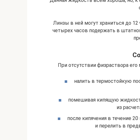
Данная жидкость всем хороша, но, 
Линзы в ней могут храниться до 12 
четырех часов подержать в штатном
пр
Со
При отсутствии физраствора его 
налить в термостойкую по
помешивая кипящую жидкость
из расчет
после кипячения в течение 2
и перелить в пред