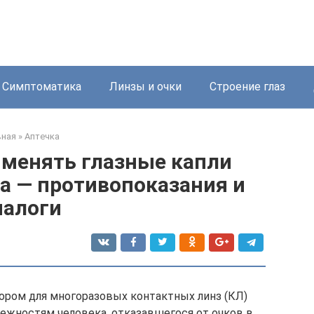
Симптоматика
Линзы и очки
Строение глаз
вная
»
Аптечка
именять глазные капли
а — противопоказания и
налоги
ором для многоразовых контактных линз (КЛ)
ежностям человека, отказавшегося от очков в