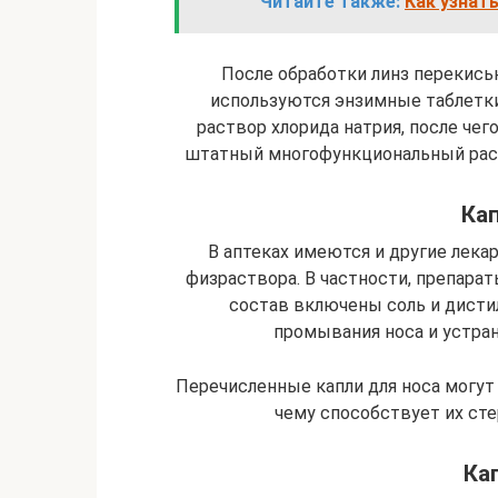
Читайте также:
Как узнат
После обработки линз перекись
используются энзимные таблетки
раствор хлорида натрия, после чег
штатный многофункциональный раст
Кап
В аптеках имеются и другие лека
физраствора. В частности, препарат
состав включены соль и дистил
промывания носа и устран
Перечисленные капли для носа могут
чему способствует их сте
Ка