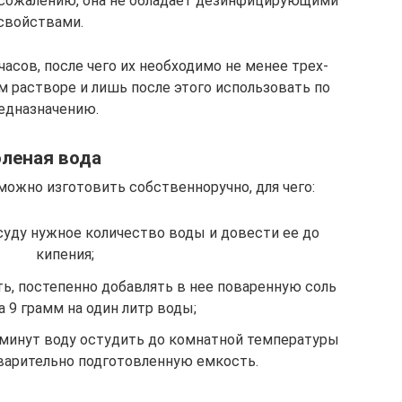
к сожалению, она не обладает дезинфицирующими
свойствами.
часов, после чего их необходимо не менее трех-
 растворе и лишь после этого использовать по
едназначению.
леная вода
можно изготовить собственноручно, для чего:
суду нужное количество воды и довести ее до
кипения;
, постепенно добавлять в нее поваренную соль
а 9 грамм на один литр воды;
0 минут воду остудить до комнатной температуры
варительно подготовленную емкость.