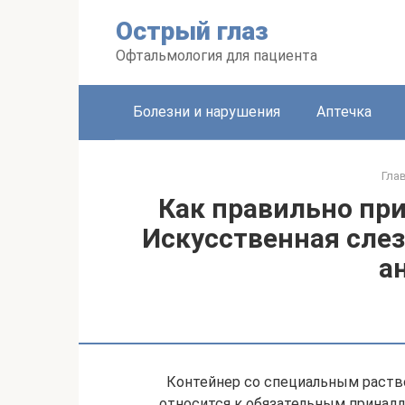
Перейти
Острый глаз
к
контенту
Офтальмология для пациента
Болезни и нарушения
Аптечка
Гла
Как правильно пр
Искусственная слез
а
Контейнер со специальным раств
относится к обязательным принадл