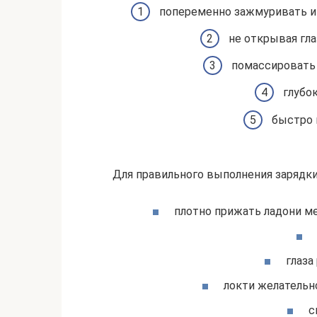
попеременно зажмуривать и 
не открывая гла
помассировать 
глубо
быстро 
Для правильного выполнения зарядк
плотно прижать ладони м
глаза
локти желательно
с