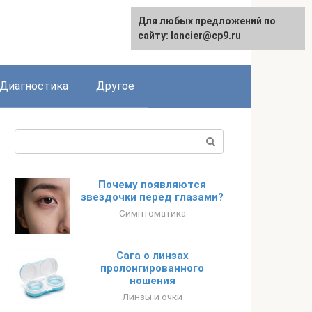
Для любых предложений по
сайту: lancier@cp9.ru
Диагностика
Другое
Поиск:
Почему появляются
звездочки перед глазами?
Симптоматика
Сага о линзах
пролонгированного
ношения
Линзы и очки