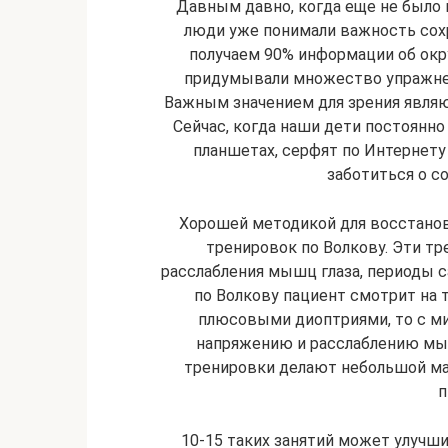
Давным давно, когда еще не было 
люди уже понимали важность сох
получаем 90% информации об окр
придумывали множество упражнен
Важным значением для зрения являю
Сейчас, когда наши дети постоянно
планшетах, серфят по Интернету
заботиться о с
Хорошей методикой для восстанов
тренировок по Волкову. Эти т
расслабления мышц глаза, периоды с
по Волкову пациент смотрит на т
плюсовыми диоптриями, то с м
напряжению и расслаблению мыш
тренировки делают небольшой мас
п
10-15 таких занятий может улучшит