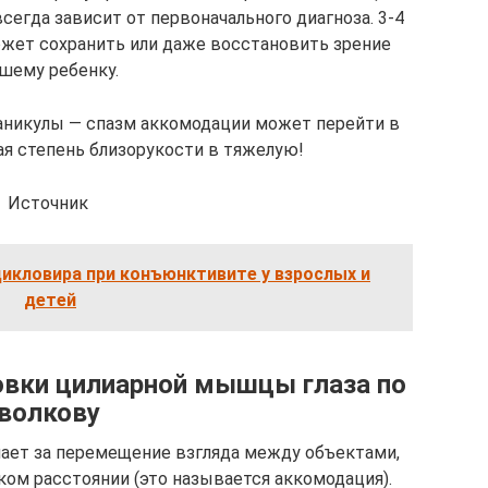
сегда зависит от первоначального диагноза. 3-4
ожет сохранить или даже восстановить зрение
шему ребенку.
каникулы — спазм аккомодации может перейти в
ая степень близорукости в тяжелую!
Источник
икловира при конъюнктивите у взрослых и
детей
овки цилиарной мышцы глаза по
волкову
ает за перемещение взгляда между объектами,
ком расстоянии (это называется аккомодация).