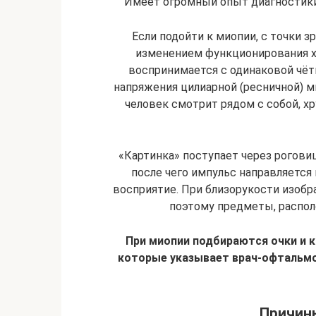
Имеет огромный опыт диагностики 
Если подойти к миопии, с точки з
изменением функционирования х
воспринимается с одинаковой чётк
напряжения цилиарной (ресничной) 
человек смотрит рядом с собой, хр
«Картинка» поступает через роговицу
после чего импульс направляется
восприятие. При близорукости изобра
поэтому предметы, распо
При миопии подбираются очки и 
которые указывает врач-офтальмо
Причин