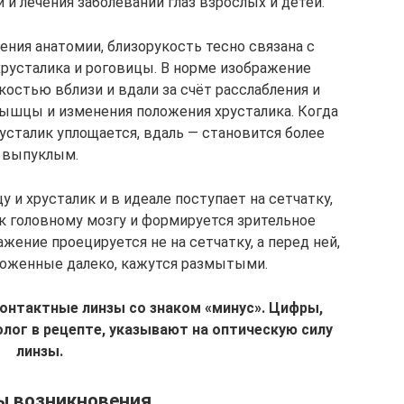
и лечения заболеваний глаз взрослых и детей.
рения анатомии, близорукость тесно связана с
русталика и роговицы. В норме изображение
остью вблизи и вдали за счёт расслабления и
мышцы и изменения положения хрусталика. Когда
усталик уплощается, вдаль — становится более
выпуклым.
 и хрусталик и в идеале поступает на сетчатку,
 к головному мозгу и формируется зрительное
жение проецируется не на сетчатку, а перед ней,
ложенные далеко, кажутся размытыми.
контактные линзы со знаком «минус». Цифры,
лог в рецепте, указывают на оптическую силу
линзы.
ы возникновения