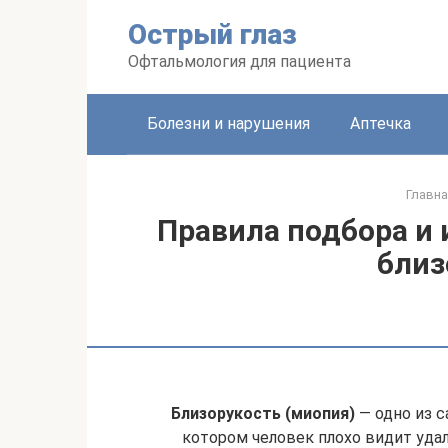
Перейти
Острый глаз
к
контенту
Офтальмология для пациента
Болезни и нарушения
Аптечка
Главна
Правила подбора и 
близ
Близорукость (миопия)
— одно из 
котором человек плохо видит уд