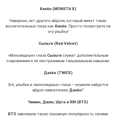
Кихён (MONSTA X)
Наверное, нет другого айдола, который имеет такие
восхитительные глаза как
Кихён
. Просто посмотрите на
эту улыбку!
Сыльги (Red Velvet)
«Монолидные» глаза
Сыльги
служат дополнительным
очарованием к ее неотразимым танцевальным навыкам.
Дахён (TWICE)
Эгё, улыбка и «монолидные» глаза – неужели найдется
айдол симпатичнее
Дахён
?
Чимин, Джин, Шуга и RM (BTS)
BTS
завоевали такую огромную популярность своими