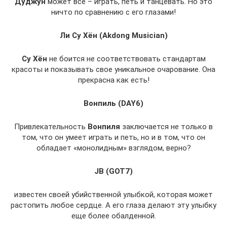
Дуджун
может все – играть, петь и танцевать. Но это
ничто по сравнению с его глазами!
Ли Су Хён (Akdong Musician)
Су Хён
не боится не соответствовать стандартам
красоты и показывать свое уникальное очарование. Она
прекрасна как есть!
Вонпиль (DAY6)
Привлекательность
Вонпиля
заключается не только в
том, что он умеет играть и петь, но и в том, что он
обладает «монолидным» взглядом, верно?
JB (GOT7)
известен своей убийственной улыбкой, которая может
растопить любое сердце. А его глаза делают эту улыбку
еще более обалденной.