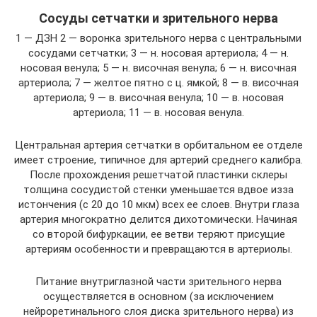
Сосуды сетчатки и зрительного нерва
1 — ДЗН 2 — воронка зрительного нерва с центральными
сосудами сетчатки; 3 — н. носовая артериола; 4 — н.
носовая венула; 5 — н. височная венула; 6 — н. височная
артериола; 7 — желтое пятно с ц. ямкой; 8 — в. височная
артериола; 9 — в. височная венула; 10 — в. носовая
артериола; 11 — в. носовая венула.
Центральная артерия сетчатки в орбитальном ее отделе
имеет строение, типичное для артерий среднего калибра.
После прохождения решетчатой пластинки склеры
толщина сосудистой стенки уменьшается вдвое изза
истончения (с 20 до 10 мкм) всех ее слоев. Внутри глаза
артерия многократно делится дихотомически. Начиная
со второй бифуркации, ee ветви теряют присущие
артериям особенности и превращаются в артериолы.
Питание внутриглазной части зрительного нерва
осуществляется в основном (за исключением
нейроретинального слоя диска зрительного нерва) из