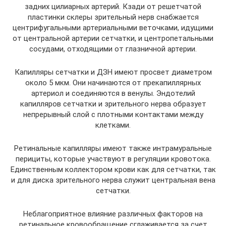
задних цилиарных артерий. Кзади от решетчатой
пластинки склеры зрительный нерв снабжается
центрифугальными артериальными веточками, идущими
от центральной артерии сетчатки, и центропетальными
сосудами, отходящими от глазничной артерии.
Капилляры сетчатки и ДЗН имеют просвет диаметром
около 5 мкм. Они начинаются от прекапиллярных
артериол и соединяются в венулы. Эндотелий
капилляров сетчатки и зрительного нерва образует
непрерывный слой с плотными контактами между
клетками.
Ретинальные капилляры имеют также интрамуральные
перициты, которые участвуют в регуляции кровотока.
Единственным коллектором крови как для сетчатки, так
и для диска зрительного нерва служит центральная вена
сетчатки.
Неблагоприятное влияние различных факторов на
ретинальное кровообращение сглаживается за счет