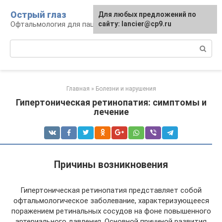
Перейти
Острый глаз
Для любых предложений по
к
Офтальмология для пациента
сайту: lancier@cp9.ru
контенту
Поиск:
Главная
»
Болезни и нарушения
Гипертоническая ретинопатия: симптомы и
лечение
Причины возникновения
Гипертоническая ретинопатия представляет собой
офтальмологическое заболевание, характеризующееся
поражением ретинальных сосудов на фоне повышенного
артериального давления. Основной причиной развития