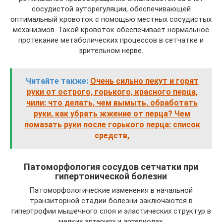
сосудистой ауторегуляции, обеспечивающей
оптимальный кровоток с помощью местных сосудистых
механизмов. Такой кровоток обеспечивает нормальное
протекание метаболических процессов в сетчатке и
зрительном нерве.
Читайте также:
Очень сильно пекут и горят
руки от острого, горького, красного перца,
чили: что делать, чем вымыть, обработать
руки, как убрать жжение от перца? Чем
помазать руки после горького перца: список
средств,
Патоморфология сосудов сетчатки при
гипертонической болезни
Патоморфологические изменения в начальной
транзиторной стадии болезни заключаются в
гипертрофии мышечного слоя и эластических структур в
мелких артериях и артериолах.