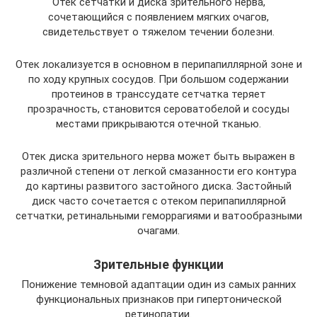
Отек сетчатки и диска зрительного нерва,
сочетающийся с появлением мягких очагов,
свидетельствует о тяжелом течении болезни.
Отек локализуется в основном в перипапиллярной зоне и
по ходу крупных сосудов. При большом содержании
протеинов в транссудате сетчатка теряет
прозрачность, становится сероватобелой и сосуды
местами прикрываются отечной тканью.
Отек диска зрительного нерва может быть выражен в
различной степени от легкой смазанности его контура
до картины развитого застойного диска. Застойный
диск часто сочетается с отеком перипапиллярной
сетчатки, ретинальными геморрагиями и ватообразными
очагами.
Зрительные функции
Понижение темновой адаптации один из самых ранних
функциональных признаков при гипертонической
ретинопатии.