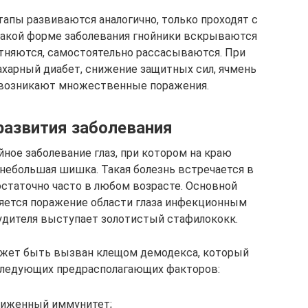
апы развиваются аналогично, только проходят с
 такой форме заболевания гнойники вскрываются
лотняются, самостоятельно рассасываются. При
сахарный диабет, снижение защитных сил, ячмень
и возникают множественные поражения.
развития заболевания
ное заболевание глаз, при котором на краю
небольшая шишка. Такая болезнь встречается в
статочно часто в любом возрасте. Основной
ляется поражение области глаза инфекционным
будителя выступает золотистый стафилококк.
жет быть вызван клещом демодекса, который
 следующих предрасполагающих факторов:
иженный иммунитет;