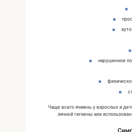
прос
ауто
нарушенное по
физическо
с
Чаще всего ячмень у взрослых и дет
личной гигиены или использова
Сим