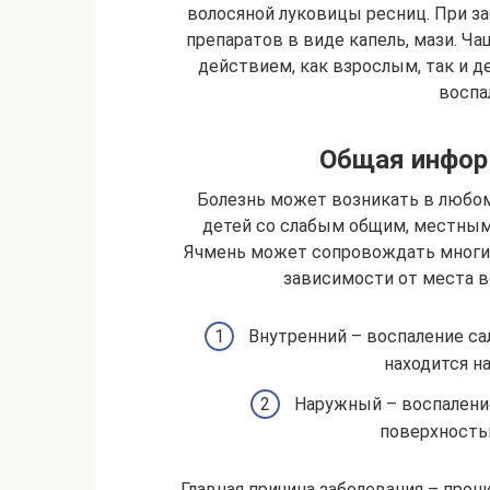
волосяной луковицы ресниц. При з
препаратов в виде капель, мази. Ч
действием, как взрослым, так и д
воспа
Общая инфор
Болезнь может возникать в любом 
детей со слабым общим, местны
Ячмень может сопровождать многие
зависимости от места в
Внутренний – воспаление са
находится н
Наружный – воспаление
поверхность
Главная причина заболевания – про