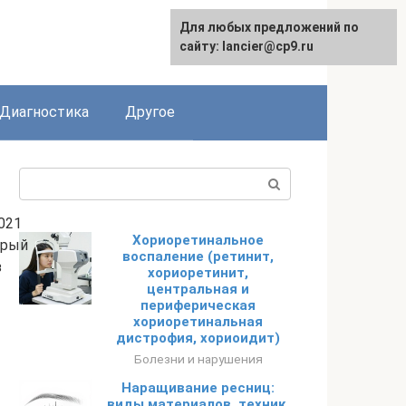
Для любых предложений по
English
сайту: lancier@cp9.ru
Диагностика
Другое
Поиск:
021
Хориоретинальное
трый
воспаление (ретинит,
з
хориоретинит,
центральная и
периферическая
хориоретинальная
дистрофия, хориоидит)
Болезни и нарушения
Наращивание ресниц:
виды материалов, техник,