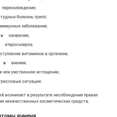
переохлаждение;
тудные болезни, грипп;
иммунные заболевания;
ожирение;
атеросклероз;
ступление витаминов в организм;
анемия;
е или умственное истощение;
трессовые ситуации.
ей возникает в результате несоблюдения правил
ния некачественных косметических средств.
птомы ячменя