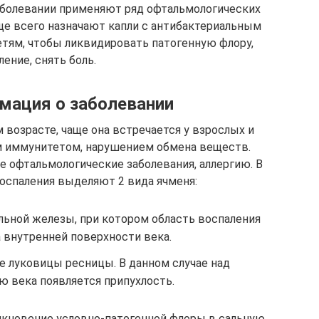
аболевании применяют ряд офтальмологических
аще всего назначают капли с антибактериальным
етям, чтобы ликвидировать патогенную флору,
ление, снять боль.
мация о заболевании
возрасте, чаще она встречается у взрослых и
м иммунитетом, нарушением обмена веществ.
 офтальмологические заболевания, аллергию. В
оспаления выделяют 2 вида ячменя:
льной железы, при котором область воспаления
а внутренней поверхности века.
 луковицы ресницы. В данном случае над
ю века появляется припухлость.
никновение условно-патогенной флоры в сальную