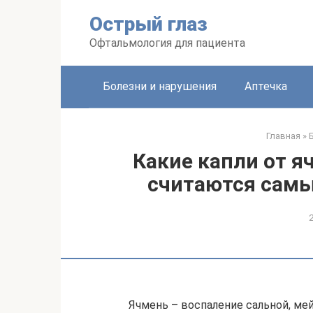
Перейти
Острый глаз
к
контенту
Офтальмология для пациента
Болезни и нарушения
Аптечка
Главная
»
Какие капли от яч
считаются сам
Ячмень – воспаление сальной, ме