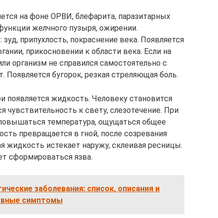
яется на фоне ОРВИ, блефарита, паразитарных
функции желчного пузыря, ожирении.
зуд, припухлость, покраснение века. Появляется
ргании, прикосновении к области века. Если на
или организм не справился самостоятельно с
. Появляется бугорок, резкая стреляющая боль.
ри появляется жидкость. Человеку становится
я чувствительность к свету, слезотечение. При
повышаться температура, ощущаться общее
сть превращается в гной, после созревания
ая жидкость истекает наружу, склеивая ресницы.
ет сформироваться язва.
ческие заболевания: список, описания и
овные симптомы