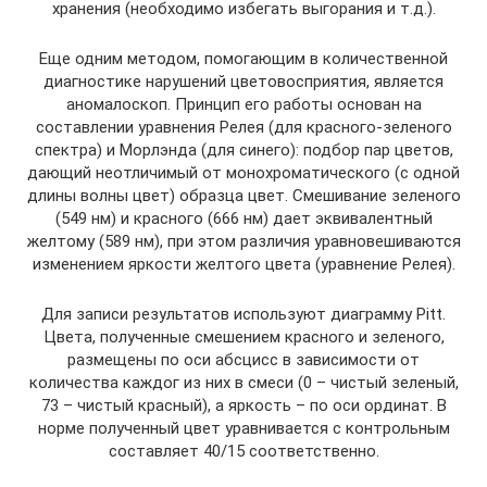
хранения (необходимо избегать выгорания и т.д.).
Еще одним методом, помогающим в количественной
диагностике нарушений цветовосприятия, является
аномалоскоп. Принцип его работы основан на
составлении уравнения Релея (для красного-зеленого
спектра) и Морлэнда (для синего): подбор пар цветов,
дающий неотличимый от монохроматического (с одной
длины волны цвет) образца цвет. Смешивание зеленого
(549 нм) и красного (666 нм) дает эквивалентный
желтому (589 нм), при этом различия уравновешиваются
изменением яркости желтого цвета (уравнение Релея).
Для записи результатов используют диаграмму Pitt.
Цвета, полученные смешением красного и зеленого,
размещены по оси абсцисс в зависимости от
количества каждог из них в смеси (0 – чистый зеленый,
73 – чистый красный), а яркость – по оси ординат. В
норме полученный цвет уравнивается с контрольным
составляет 40/15 соответственно.