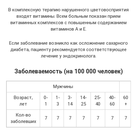
В комплексную терапию нарушенного цветовосприятия
входят витамины. Всем больным показан прием
витаминных комплексов с повышенным содержанием
витаминов А и Е.
Если заболевание возникло как осложнение сахарного
диабета, пациенту рекомендуется соответствующее
лечение у эндокринолога.
Заболеваемость (на 100 000 человек)
Мужчины
Возраст,
0-
1-
3-
14-
25-
40-
60
лет
1
3
14
25
40
60
+
Кол-во
7
7
7
7
7
7
7
заболевших